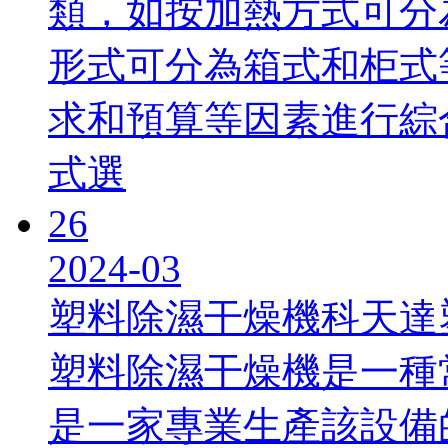
類，如按加熱方式可分
形式可分為箱式和柜式
求和預算等因素進行綜
式選
26
2024-03
塑料除濕干燥機科天達
塑料除濕干燥機是一種
是一家專業生產該設備