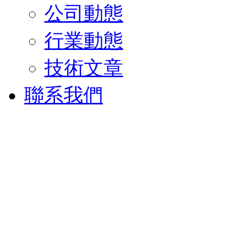
公司動態
行業動態
技術文章
聯系我們