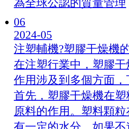
為全球公認的質量管理
06
2024-05
注塑輔機?塑膠干燥機
在注塑行業中，塑膠干
作用涉及到多個方面，
首先，塑膠干燥機在塑
原料的作用。塑料顆粒
有一定的水分。如果不