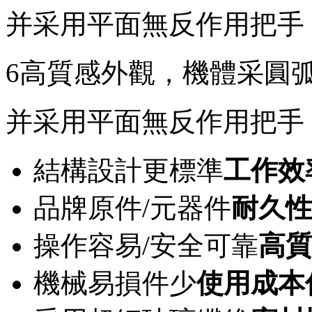
并采用平面無反作用把手
6高質感外觀，機體采圓
并采用平面無反作用把手
結構設計更標準
工作效
品牌原件/元器件
耐久
操作容易/安全可靠
高
機械易損件少
使用成本