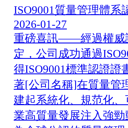
ISO9001質量管理
2026-01-27
重磅喜訊——經過權威
定，公司成功通過ISO
得ISO9001標準認
著[公司名稱]在質量
建起系統化、規范化、
業高質量發展注入強勁動