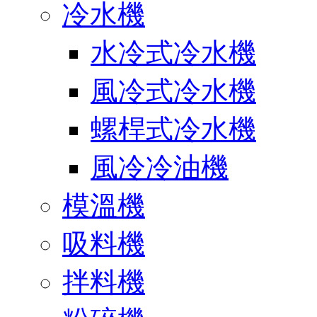
冷水機
水冷式冷水機
風冷式冷水機
螺桿式冷水機
風冷冷油機
模溫機
吸料機
拌料機