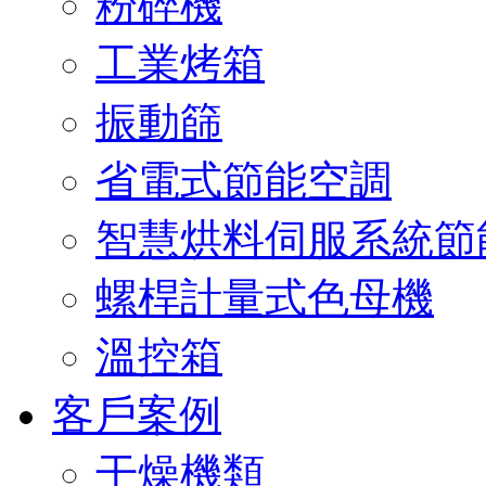
粉碎機
工業烤箱
振動篩
省電式節能空調
智慧烘料伺服系統節
螺桿計量式色母機
溫控箱
客戶案例
干燥機類