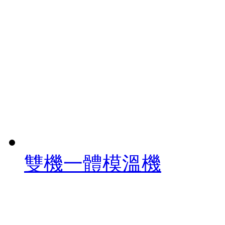
雙機一體模溫機